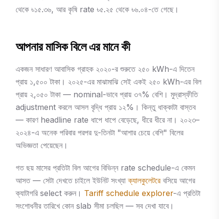
থেকে ৳১৫.৩৬, আর কৃষি rate ৳৫.২৫ থেকে ৳৬.০৪-তে গেছে।
আপনার মাসিক বিলে এর মানে কী
একজন সাধারণ আবাসিক গ্রাহক ২০২০-র শুরুতে ২৫০ kWh-এ দিতেন
প্রায় ১,৫০০ টাকা। ২০২৫-এর মাঝামাঝি সেই একই ২৫০ kWh-এর বিল
প্রায় ২,০৫০ টাকা — nominal-ভাবে প্রায় ৩৭% বেশি। মুদ্রাস্ফীতি
adjustment করলে আসল বৃদ্ধি প্রায় ১২%। কিন্তু ধাক্কাটা বাস্তব
— কারণ headline rate ধাপে ধাপে বেড়েছে, ধীরে ধীরে না। ২০২৩–
২০২৪-এ অনেক পরিবার পরপর দু-তিনটা "আশার চেয়ে বেশি" বিলের
অভিজ্ঞতা পেয়েছেন।
গত ছয় মাসের প্রতিটা বিল আগের বিভিন্ন rate schedule-এ কেমন
আসত — সেটা দেখতে চাইলে ইউনিট সংখ্যা
ক্যালকুলেটরে
বসিয়ে আগের
ক্যাটাগরি select করুন।
Tariff schedule explorer
-এ প্রতিটা
সংশোধনীর তারিখে কোন slab সীমা চলছিল — সব দেখা যাবে।