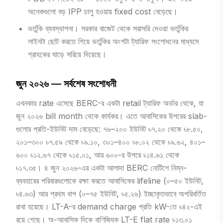
অনেকগুলো বড় IPP চালু হওয়ায় fixed cost বেড়েছে।
ভর্তুকি ব্যবস্থাপনা। সরকার বাজেট থেকে সরাসরি দেওয়া ভর্তুকির
লাইনটা ছোট করতে গিয়ে ভর্তুকির অংশটা ট্যারিফ সংশোধনের মাধ্যমে
গ্রাহকের ঘাড়ে সরিয়ে দিয়েছে।
জুন ২০২৬ — সর্বশেষ সংশোধনী
এখনকার rate এসেছে BERC-র একটা retail ট্যারিফ অর্ডার থেকে, যা
জুন ২০২৬ bill month থেকে কার্যকর। এতে আবাসিকের উপরের slab-
গুলোর প্রতি-ইউনিট দাম বেড়েছে: ৭৬–২০০ ইউনিট ৳৭.২০ থেকে ৳৮.৫০,
২০১–৩০০ ৳৭.৫৯ থেকে ৳৯.১০, ৩০১–৪০০ ৳৮.০২ থেকে ৳৯.৬২, ৪০১–
৬০০ ৳১২.৬৭ থেকে ৳১৫.০১, আর ৬০০-র উপরে ৳১৪.৬১ থেকে
৳১৭.৩৫। ৪ জুন ২০২৬-এর একটা আলাদা BERC নোটিশে নিম্ন-
ব্যবহারের পরিবারগুলোকে রক্ষা করতে আবাসিকের lifeline (০–৫০ ইউনিট,
৳৪.৬৩) আর প্রথম ধাপ (০–৭৫ ইউনিট, ৳৫.২৬) ইচ্ছাকৃতভাবে অপরিবর্তিত
রাখা হয়েছে। LT-A-র demand charge প্রতি kW-তে ৳৪২-এই
রয়ে গেছে। অ-আবাসিক দিকে বাণিজ্যিক LT-E flat rate ৳১৩.০১