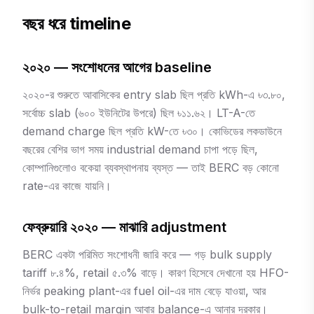
বছর ধরে timeline
২০২০ — সংশোধনের আগের baseline
২০২০-র শুরুতে আবাসিকের entry slab ছিল প্রতি kWh-এ ৳৩.৮০,
সর্বোচ্চ slab (৬০০ ইউনিটের উপরে) ছিল ৳১১.৬২। LT-A-তে
demand charge ছিল প্রতি kW-তে ৳৩০। কোভিডের লকডাউনে
বছরের বেশির ভাগ সময় industrial demand চাপা পড়ে ছিল,
কোম্পানিগুলোও বকেয়া ব্যবস্থাপনায় ব্যস্ত — তাই BERC বড় কোনো
rate-এর কাজে যায়নি।
ফেব্রুয়ারি ২০২০ — মাঝারি adjustment
BERC একটা পরিমিত সংশোধনী জারি করে — গড় bulk supply
tariff ৮.৪%, retail ৫.৩% বাড়ে। কারণ হিসেবে দেখানো হয় HFO-
নির্ভর peaking plant-এর fuel oil-এর দাম বেড়ে যাওয়া, আর
bulk-to-retail margin আবার balance-এ আনার দরকার।