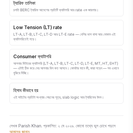
ট্যারিফ তালিকা
চলতি BERC ট্যারিফ আদেশের প্রতিটি ক্যাটাগরি আর rate এক জায়গায়।
Low Tension (LT) rate
LT-A, LT-B, LT-C, LT-D আর LT-E rate — বেশির ভাগ বাসা আর দোকান এই
ক্যাটাগরিতেই পড়ে।
Consumer ক্যাটাগরি
আপনার মিটারের ক্যাটাগরি (LT-A, LT-B, LT-C, LT-D, LT-E, MT, HT, EHT)
— এটাই ঠিক করে দেয় আপনার বিল কত আসবে। কোনটার মানে কী, কারা পড়েন — সব এখানে
বুঝিয়ে দিচ্ছি।
হিসাব কীভাবে হয়
এই সাইটের প্রতিটা সংখ্যার পেছনের সূত্র, slab logic আর ট্যারিফের উৎস।
লেখক
Parish Khan
.
প্রকাশিত
:
২ মে ২০২৬
.
কোনো তথ্যে ভুল চোখে পড়লে
আমাদের জানান
.