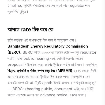
timeline, প্রতিটা পরিবর্তনের পেছনের কারণ আর regulator-এর
প্রকাশিত যুক্তি।
আসলে rate ঠিক করে কে
দুটো কর্তৃপক্ষ এই সংখ্যাগুলো ঠিক করে বা অনুমোদন দেয়।
Bangladesh Energy Regulatory Commission
(BERC)
, BERC আইন ২০০৩-এর অধীনে তৈরি — মূল regulator
এরাই। তারা public hearing করে, কোম্পানিগুলোর খরচের
proposal পর্যালোচনা করে, তারপর ট্যারিফ অর্ডার জারি করে। অন্যদিকে
বিদ্যুৎ, জ্বালানি ও খনিজ সম্পদ মন্ত্রণালয় (MPEMR)
২০২৩ থেকে নির্বাহী
আদেশের মাধ্যমেও retail ট্যারিফ ঠিক করতে পারে। সাম্প্রতিক বেশ
কয়েকটা সংশোধনী এই দ্বিতীয় path দিয়েই এসেছে। পার্থক্যটা গুরুত্বপূর্ণ
— BERC-র hearing public, document-ভারী, আর নির্বাহী
আদেশ গেজেটে অনেক কম advance notice-এ চলে আসে।