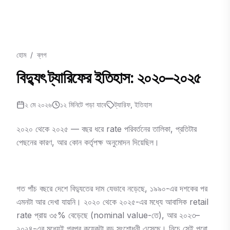
হোম
/
ব্লগ
বিদ্যুৎ ট্যারিফের ইতিহাস: ২০২০–২০২৫
২ মে ২০২৬
১২
মিনিটে পড়া যাবে
ট্যারিফ, ইতিহাস
২০২০ থেকে ২০২৫ — বছর ধরে rate পরিবর্তনের তালিকা, প্রতিটার
পেছনের কারণ, আর কোন কর্তৃপক্ষ অনুমোদন দিয়েছিল।
গত পাঁচ বছরে দেশে বিদ্যুতের দাম যেভাবে নড়েছে, ১৯৯০-এর দশকের পর
এমনটা আর দেখা যায়নি। ২০২০ থেকে ২০২৫-এর মধ্যে আবাসিক retail
rate প্রায় ৩৫% বেড়েছে (nominal value-তে), আর ২০২৩–
২০২৪-এর মধ্যেই পরপর কয়েকটা বড় সংশোধনী এসেছে। নিচে সেই পুরো