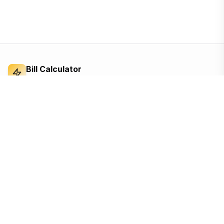
Bill Calculator
Electricity Bill Calculator
Independent electricity bill calculator and
reference for Bangladesh. Built from the BERC
tariff order — open, ad-supported, and free for
everyone.
Based on the official BERC tariff
Updated for the 2026 schedule
Free, no sign-up, no tracking until you accept
Quick Links
Calculators
Home
Appliance cost
Tariff
Solar savings