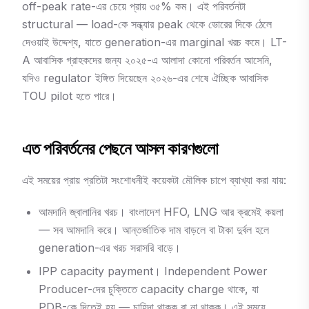
off-peak rate-এর চেয়ে প্রায় ৩৫% কম। এই পরিবর্তনটা
structural — load-কে সন্ধ্যার peak থেকে ভোরের দিকে ঠেলে
দেওয়াই উদ্দেশ্য, যাতে generation-এর marginal খরচ কমে। LT-
A আবাসিক গ্রাহকদের জন্য ২০২৫-এ আলাদা কোনো পরিবর্তন আসেনি,
যদিও regulator ইঙ্গিত দিয়েছেন ২০২৬-এর শেষে ঐচ্ছিক আবাসিক
TOU pilot হতে পারে।
এত পরিবর্তনের পেছনে আসল কারণগুলো
এই সময়ের প্রায় প্রতিটা সংশোধনীই কয়েকটা মৌলিক চাপে ব্যাখ্যা করা যায়:
আমদানি জ্বালানির খরচ। বাংলাদেশ HFO, LNG আর ক্রমেই কয়লা
— সব আমদানি করে। আন্তর্জাতিক দাম বাড়লে বা টাকা দুর্বল হলে
generation-এর খরচ সরাসরি বাড়ে।
IPP capacity payment। Independent Power
Producer-দের চুক্তিতে capacity charge থাকে, যা
PDB-কে দিতেই হয় — চাহিদা থাকুক বা না থাকুক। এই সময়ে