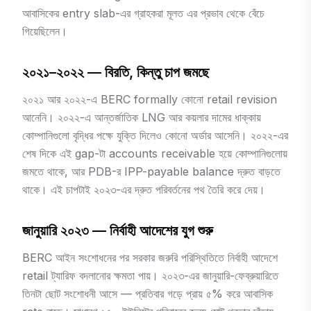
আবাসিকের entry slab-এর গ্রাহকরা মূলত এর প্রভাব থেকে বেঁচে
গিয়েছিলেন।
২০২১–২০২২ — বিরতি, কিন্তু চাপ জমছে
২০২১ আর ২০২২-এ BERC formally কোনো retail revision
আনেনি। ২০২২-এ আন্তর্জাতিক LNG আর কয়লার দামের ধাক্কায়
কোম্পানিগুলো বৃদ্ধির পক্ষে যুক্তি দিলেও কোনো অর্ডার আসেনি। ২০২২-এর
শেষ দিকে এই gap-টা accounts receivable হয়ে কোম্পানিগুলোয়
জমতে থাকে, আর PDB-র IPP-payable balance দ্রুত বাড়তে
থাকে। এই চাপটাই ২০২৩-এর দ্রুত পরিবর্তনের পথ তৈরি করে দেয়।
জানুয়ারি ২০২৩ — নির্বাহী আদেশের যুগ শুরু
BERC আইন সংশোধনের পর সরকার জরুরি পরিস্থিতিতে নির্বাহী আদেশে
retail ট্যারিফ বদলানোর ক্ষমতা পায়। ২০২৩-এর জানুয়ারি-ফেব্রুয়ারিতে
তিনটা ছোট সংশোধনী আসে — প্রতিবার গড়ে প্রায় ৫% করে আবাসিক