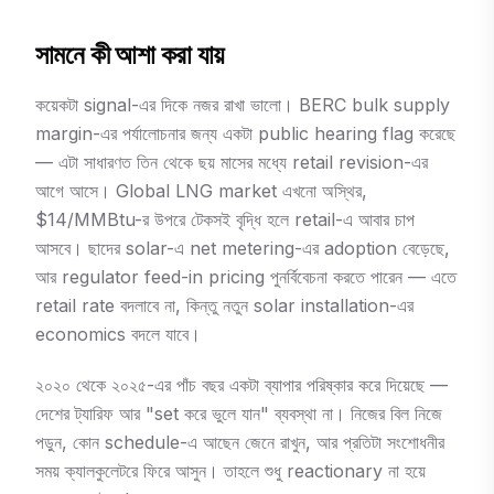
সামনে কী আশা করা যায়
কয়েকটা signal-এর দিকে নজর রাখা ভালো। BERC bulk supply
margin-এর পর্যালোচনার জন্য একটা public hearing flag করেছে
— এটা সাধারণত তিন থেকে ছয় মাসের মধ্যে retail revision-এর
আগে আসে। Global LNG market এখনো অস্থির,
$14/MMBtu-র উপরে টেকসই বৃদ্ধি হলে retail-এ আবার চাপ
আসবে। ছাদের solar-এ net metering-এর adoption বেড়েছে,
আর regulator feed-in pricing পুনর্বিবেচনা করতে পারেন — এতে
retail rate বদলাবে না, কিন্তু নতুন solar installation-এর
economics বদলে যাবে।
২০২০ থেকে ২০২৫-এর পাঁচ বছর একটা ব্যাপার পরিষ্কার করে দিয়েছে —
দেশের ট্যারিফ আর "set করে ভুলে যান" ব্যবস্থা না। নিজের বিল নিজে
পড়ুন, কোন schedule-এ আছেন জেনে রাখুন, আর প্রতিটা সংশোধনীর
সময় ক্যালকুলেটরে ফিরে আসুন। তাহলে শুধু reactionary না হয়ে