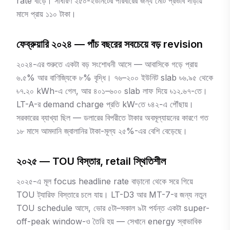
rate বাড়ে। সাধারণ ২৫০-ইউনিটের পরিবারের জন্য মোট প্রভাব দাঁড়ায়
মাসে প্রায় ১১০ টাকা।
ফেব্রুয়ারি ২০২৪ — পাঁচ বছরের সবচেয়ে বড় revision
২০২৪-এর শুরুতে একটা বড় সংশোধনী আসে — আবাসিকে গড়ে প্রায়
৬.৫% আর বাণিজ্যিকে ৮% বৃদ্ধি। ৭৬–২০০ ইউনিট slab ৳৬.৯৫ থেকে
৳৭.২০ kWh-এ গেল, আর ৪০১–৬০০ slab লাফ দিয়ে ৳১২.৬৭-তে।
LT-A-র demand charge প্রতি kW-তে ৳৪২-এ পৌঁছায়।
সরকারের ব্যাখ্যা ছিল — ডলারের বিপরীতে টাকার অবমূল্যায়নের কারণে গত
১৮ মাসে আমদানি জ্বালানির টাকা-মূল্য ২৫%-এর বেশি বেড়েছে।
২০২৫ — TOU বিস্তার, retail স্থিতিশীল
২০২৫-এ মূল focus headline rate বাড়ানো থেকে সরে গিয়ে
TOU ট্যারিফ বিস্তারে চলে যায়। LT-D3 আর MT-7-র জন্য নতুন
TOU schedule আসে, ভোর ৫টা–সকাল ৯টা পর্যন্ত একটা super-
off-peak window-ও তৈরি হয় — সেখানে energy স্বাভাবিক