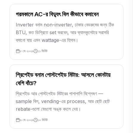
গরমকালে AC-র বিদ্যুৎ বিল কীভাবে কমাবেন
Inverter বনাম non-inverter, ঢাকার বেডরুমের জন্য ঠিক
BTU, কত ডিগ্রিতে set করবেন, আর ক্যালকুলেটরে সরাসরি
বসানো যায় এমন wattage-এর হিসাব।
৮ মে ২০২৬
১১
মিনিট
প্রিপেইড বনাম পোস্টপেইড মিটার: আসলে কোনটায়
বেশি বাঁচে?
প্রিপেইড আর পোস্টপেইড মিটারের পাশাপাশি বিশ্লেষণ —
sample বিল, vending-এর process, আর ছোট ছোট
rebate-গুলো যেগুলো অঙ্ক বদলে দেয়।
৬ মে ২০২৬
১০
মিনিট