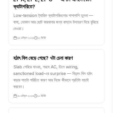
ক্যাটাগরিতে?
Low-tension ট্যারিফ ক্যাটাগরিগুলোর পাশাপাশি তুলনা —
বাসা, দোকান আর ছোট কারখানার জন্য বাস্তব উদাহরণ দিয়ে বুঝিয়ে
দেওয়া।
২৬ এপ্রিল ২০২৬
১১
মিনিট
হঠাৎ বিল বেড়ে গেছে? ৭টা চেনা কারণ
Slab পেরিয়ে যাওয়া, গরমে AC, ঢিলে wiring,
sanctioned load-এর surprise — বিদ্যুৎ বিল হঠাৎ
বাড়ার সাতটা পরিচিত কারণ আর নিজে কীভাবে প্রতিটা যাচাই
করবেন।
১৯ এপ্রিল ২০২৬
১০
মিনিট