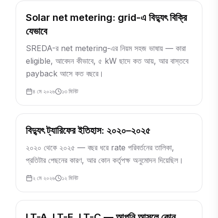
Solar net metering: grid-এ বিদ্যুৎ বিক্রি
যেভাবে
SREDA-র net metering-এর নিয়ম সহজ ভাষায় — কারা
eligible, আবেদন কীভাবে, ৫ kW ছাদে কত আয়, আর বাস্তবে
payback আসে কত বছরে।
৪ মে ২০২৬
১৩
মিনিট
বিদ্যুৎ ট্যারিফের ইতিহাস: ২০২০–২০২৫
২০২০ থেকে ২০২৫ — বছর ধরে rate পরিবর্তনের তালিকা,
প্রতিটার পেছনের কারণ, আর কোন কর্তৃপক্ষ অনুমোদন দিয়েছিল।
২ মে ২০২৬
১২
মিনিট
LT-A, LT-E, LT-C — আপনি আসলে কোন