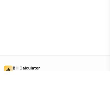
Bill Calculator
Electricity Bill Calculator
Independent electricity bill calculator and
reference for Bangladesh. Built from the BERC
tariff order — open, ad-supported, and free for
everyone.
Based on the official BERC tariff