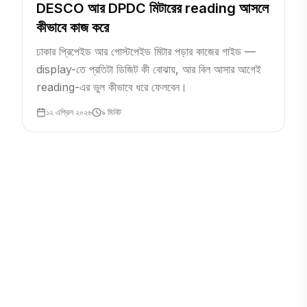
DESCO আর DPDC মিটারের reading আসলে
কীভাবে কাজ করে
ঢাকার প্রিপেইড আর পোস্টপেইড মিটার পড়ার কাজের গাইড —
display-তে প্রতিটা ডিজিট কী বোঝায়, আর বিল আসার আগেই
reading-এর ভুল কীভাবে ধরে ফেলবেন।
১২ এপ্রিল ২০২৬
৯
মিনিট