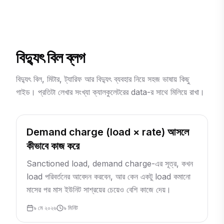
বিদ্যুৎ বিল ব্লগ
বিদ্যুৎ বিল, মিটার, ট্যারিফ আর বিদ্যুৎ ব্যবহার নিয়ে সহজ ভাষায় কিছু
গাইড। প্রতিটা লেখার সংখ্যা ক্যালকুলেটরের data-র সাথে মিলিয়ে রাখা।
Demand charge (load × rate) আসলে
কীভাবে কাজ করে
Sanctioned load, demand charge-এর সূত্র, কখন
load পরিবর্তনের আবেদন করবেন, আর কেন একটু load কমানো
মাসের পর মাস ইউনিট সাশ্রয়ের চেয়েও বেশি কাজে দেয়।
৯ মে ২০২৬
৯
মিনিট