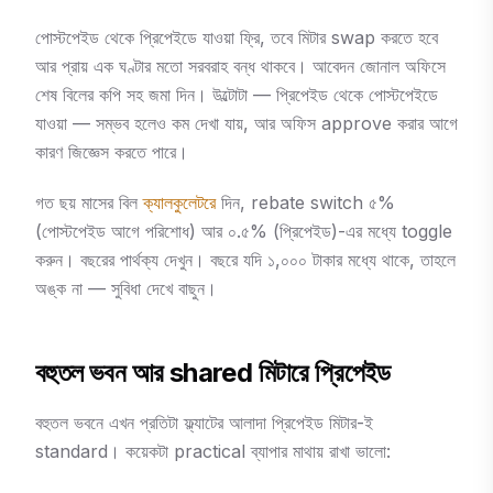
পোস্টপেইড থেকে প্রিপেইডে যাওয়া ফ্রি, তবে মিটার swap করতে হবে
আর প্রায় এক ঘণ্টার মতো সরবরাহ বন্ধ থাকবে। আবেদন জোনাল অফিসে
শেষ বিলের কপি সহ জমা দিন। উল্টোটা — প্রিপেইড থেকে পোস্টপেইডে
যাওয়া — সম্ভব হলেও কম দেখা যায়, আর অফিস approve করার আগে
কারণ জিজ্ঞেস করতে পারে।
গত ছয় মাসের বিল
ক্যালকুলেটরে
দিন, rebate switch ৫%
(পোস্টপেইড আগে পরিশোধ) আর ০.৫% (প্রিপেইড)-এর মধ্যে toggle
করুন। বছরের পার্থক্য দেখুন। বছরে যদি ১,০০০ টাকার মধ্যে থাকে, তাহলে
অঙ্ক না — সুবিধা দেখে বাছুন।
বহুতল ভবন আর shared মিটারে প্রিপেইড
বহুতল ভবনে এখন প্রতিটা ফ্ল্যাটের আলাদা প্রিপেইড মিটার-ই
standard। কয়েকটা practical ব্যাপার মাথায় রাখা ভালো: