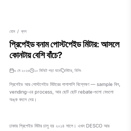
হোম
/
ব্লগ
প্রিপেইড বনাম পোস্টপেইড মিটার: আসলে
কোনটায় বেশি বাঁচে?
৬ মে ২০২৬
১০
মিনিটে পড়া যাবে
মিটার, বিলিং
প্রিপেইড আর পোস্টপেইড মিটারের পাশাপাশি বিশ্লেষণ — sample বিল,
vending-এর process, আর ছোট ছোট rebate-গুলো যেগুলো
অঙ্ক বদলে দেয়।
ঢাকায় প্রিপেইড মিটার চালু হয় ২০১৪ সালে। এখন DESCO আর