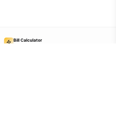
Bill Calculator
Electricity Bill Calculator
Independent electricity bill calculator and
reference for Bangladesh. Built from the BERC
tariff order — open, ad-supported, and free for
everyone.
Based on the official BERC tariff
Updated for the 2026 schedule
Free, no sign-up, no tracking until you accept
Quick Links
Calculators
Home
Appliance cost
Tariff
Solar savings