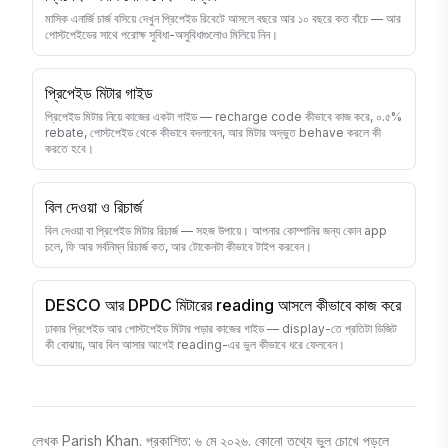
মাসিক এনার্জি চার্জ বসিয়ে দেখুন প্রিপেইড রিবেটে আসলে বছরে আর ১০ বছরে কত বাঁচে — আর
পোস্টপেইডের সাথে পরোক্ষ সুবিধা-অসুবিধাগুলোও মিলিয়ে নিন।
প্রিপেইড মিটার গাইড
প্রিপেইড মিটার নিয়ে কাজের একটা গাইড — recharge code কীভাবে কাজ করে, ০.৫%
rebate, পোস্টপেইড থেকে কীভাবে বদলাবেন, আর মিটার অদ্ভুত behave করলে কী
করতে হবে।
বিল দেওয়া ও রিচার্জ
বিল দেওয়া বা প্রিপেইড মিটার রিচার্জ — সহজ উপায়ে। আপনার কোম্পানির জন্য কোন app
চলে, ফি আর সর্বনিম্ন রিচার্জ কত, আর টোকেনটা কীভাবে টাইপ করবেন।
DESCO আর DPDC মিটারের reading আসলে কীভাবে কাজ করে
ঢাকার প্রিপেইড আর পোস্টপেইড মিটার পড়ার কাজের গাইড — display-তে প্রতিটা ডিজিট
কী বোঝায়, আর বিল আসার আগেই reading-এর ভুল কীভাবে ধরে ফেলবেন।
লেখক
Parish Khan
.
প্রকাশিত
:
৬ মে ২০২৬
.
কোনো তথ্যে ভুল চোখে পড়লে