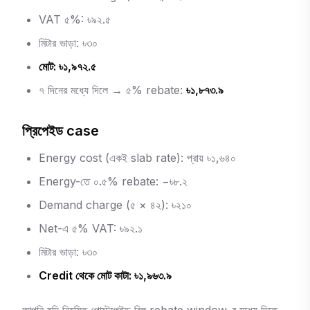
VAT ৫%: ৳৯২.৫
মিটার ভাড়া: ৳৩০
মোট: ৳১,৯৭২.৫
৭ দিনের মধ্যে দিলে → ৫% rebate:
৳১,৮৭৩.৯
প্রিপেইড case
Energy cost (একই slab rate): প্রায় ৳১,৬৪০
Energy-তে ০.৫% rebate: −৳৮.২
Demand charge (৫ × ৪২): ৳২১০
Net-এ ৫% VAT: ৳৯২.১
মিটার ভাড়া: ৳৩০
Credit থেকে মোট কাটা: ৳১,৯৬৩.৯