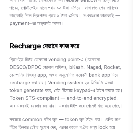
আপনি যদি নিয়মিত পোস্টপেইড বিল rebate window-র মধ্যে দিতে
পারেন, পোস্টপেইড মাসে প্রায় ৯০ টাকা এগিয়ে। সাধারণত শেষ তারিখের
কাছাকাছি দিলে প্রিপেইড প্রায় ৯ টাকা এগিয়ে। সংখ্যাগুলো কাছাকাছি —
payment-এর অভ্যাসই আসল।
Recharge যেভাবে কাজ করে
প্রিপেইড মিটার যেকোনো vending point-এ (যেকোনো
DESCO/DPDC জোনাল অফিস), bKash, Nagad, Rocket,
কোম্পানির নিজস্ব app, অথবা অনুমোদিত কয়েকটা bank app দিয়ে
recharge করা যায়। Vending system ২০ ডিজিটের একটা
token generate করে, যেটা মিটারের keypad-এ টাইপ করতে হয়।
Token STS-compliant — end-to-end encrypted,
আর একবারই ব্যবহার করা যায়। একবার টাইপ হয়ে গেলেই খরচ হয়ে গেছে।
সবচেয়ে common নবিশ ভুল — token ভুল টাইপ করা। বেশির ভাগ
মিটার তিনবার চেষ্টার সুযোগ দেয়, এরপর কয়েক ঘণ্টার জন্য lock হয়ে