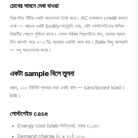
চোখের সামনে দেখা যাওয়া
প্রিপেইড মিটার একটা সচেতনতা তৈরি করে। AC চলাকালে credit কমতে
দেখা — খরচের একটা bodily-অনুভূতি দেয়, যেটা পোস্টপেইডের মাসিক
বিবরণীর পেছনে লুকিয়ে থাকে। যেসব পরিবার প্রিপেইডে যান, তাদের প্রথম
তিন মাসেই গড়ে ৫–১০% ব্যবহার এমনিই কমে যায়। Rate কিছু বদলায়নি
— শুধু সচেতনতার জন্য।
একটা sample বিলে তুলনা
ধরুন, ২২০ ইউনিট ব্যবহার করা একটা বাসা — sanctioned load ৫
kW।
পোস্টপেইড case
Energy cost (slab-ভিত্তিক): প্রায় ৳১,৬৪০
Demand charge (৫ × ৪২): ৳২১০