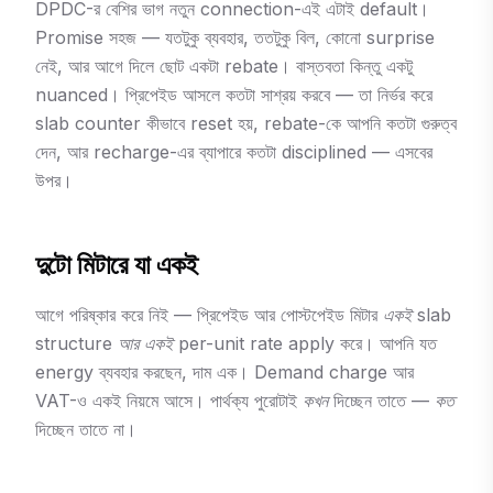
DPDC-র বেশির ভাগ নতুন connection-এই এটাই default।
Promise সহজ — যতটুকু ব্যবহার, ততটুকু বিল, কোনো surprise
নেই, আর আগে দিলে ছোট একটা rebate। বাস্তবতা কিন্তু একটু
nuanced। প্রিপেইড আসলে কতটা সাশ্রয় করবে — তা নির্ভর করে
slab counter কীভাবে reset হয়, rebate-কে আপনি কতটা গুরুত্ব
দেন, আর recharge-এর ব্যাপারে কতটা disciplined — এসবের
উপর।
দুটো মিটারে যা একই
আগে পরিষ্কার করে নিই — প্রিপেইড আর পোস্টপেইড মিটার
একই slab
structure আর একই per-unit rate
apply করে। আপনি যত
energy ব্যবহার করছেন, দাম এক। Demand charge আর
VAT-ও একই নিয়মে আসে। পার্থক্য পুরোটাই
কখন
দিচ্ছেন তাতে —
কত
দিচ্ছেন তাতে না।