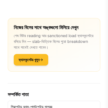
নিজের বিলের সাথে অঙ্কগুলো মিলিয়ে দেখুন
শেষ মিটার reading আর sanctioned load ক্যালকুলেটরে
বসিয়ে দিন — slab-ভিত্তিক বিলের পুরো breakdown
সাথে সাথেই দেখতে পাবেন।
ক্যালকুলেটর খুলুন
সম্পর্কিত পাতা
প্রিপেইড বনাম পোস্টপেইড সাশ্রয়